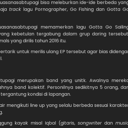
Suasanasabtupagi bisa meleburkan ide-ide berbeda yan
saja
track
lagu Pornographer, Go Fishing dan Gotta G
uasanasabtupagi memamerkan lagu Gotta Go Sailin
yang kebetulan tergabung dalam grup daring tersebut
s yang dirilis tahun 2016 itu.
rtarik untuk merilis ulang EP tersebut agar bias didenga
l.
btupagi merupakan band yang unitk. Awalnya merek
ilahnya band kolektif. Personilnya sedikitnya 5 orang, da
 tergantung kondisi di lapangan.
air mengikuti line up yang selalu berbeda sesuai karakte
g.
gung kayak misal Iqbal (gitaris,
songwriter
dan
musi