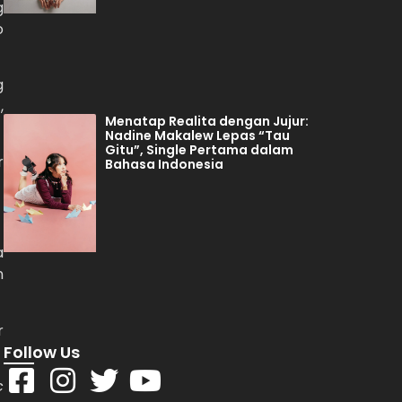
g
o
g
,
Menatap Realita dengan Jujur:
Nadine Makalew Lepas “Tau
Gitu”, Single Pertama dalam
r
Bahasa Indonesia
a
n
r
Follow Us
c