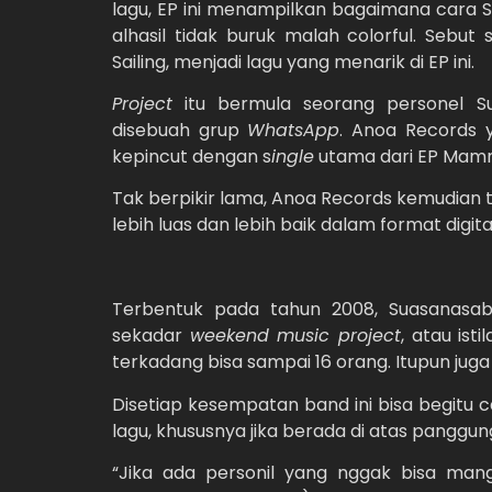
lagu, EP ini menampilkan bagaimana cara 
alhasil tidak buruk malah colorful. Sebut 
Sailing, menjadi lagu yang menarik di EP ini.
Project
itu bermula seorang personel S
disebuah grup
WhatsApp
. Anoa Records 
kepincut dengan s
ingle
utama dari EP Mammal
Tak berpikir lama, Anoa Records kemudian te
lebih luas dan lebih baik dalam format digita
Terbentuk pada tahun 2008, Suasanasa
sekadar
weekend music project
, atau ist
terkadang bisa sampai 16 orang. Itupun juga
Disetiap kesempatan band ini bisa begitu c
lagu, khususnya jika berada di atas panggun
“Jika ada personil yang nggak bisa mang