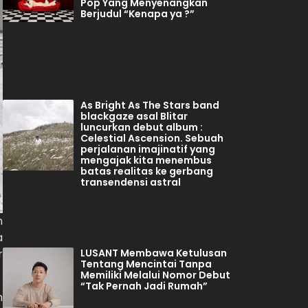
Pop Yang Menyenangkan
Berjudul “Kenapa ya ?”
As Bright As The Stars band
blackgaze asal Blitar
luncurkan debut album :
Celestial Ascension. Sebuah
perjalanan imajinatif yang
mengajak kita menembus
batas realitas ke gerbang
transendensi astral
h
a
LUSANT Membawa Ketulusan
r
Tentang Mencintai Tanpa
Memiliki Melalui Nomor Debut
“Tak Pernah Jadi Rumah”
m