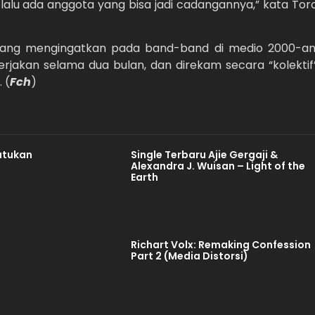
 selalu ada anggota yang bisa jadi cadangannya,” kata Tor
yang mengingatkan pada band-band di medio 2000-an
kerjakan selama dua bulan, dan direkam secara “kolektif
 (
Fch
)
atukan
Single Terbaru Ajie Gergaji &
Alexandra J. Wuisan – Light of the
Earth
Richart Volx: Remaking Confession
Part 2 (Media Distorsi)