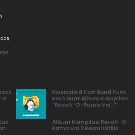
h
lace
aman
Rock,
Musicoloid Cari Band Punk
ama
Rock Buat Album Kompilasi
“Revolt-O-Rama Vol. 1”
tak
Album Kompilasi Revolt-O-
an
Rama Vol.2 Resmi Dirilis