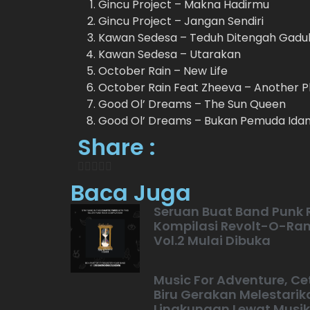
Gincu Project – Makna Hadirmu
Gincu Project – Jangan Sendiri
Kawan Sedesa – Teduh Ditengah Gadu
Kawan Sedesa – Utarakan
October Rain – New Life
October Rain Feat Zheeva – Another P
Good Ol’ Dreams – The Sun Queen
Good Ol’ Dreams – Bukan Pemuda Id
Share :
Baca Juga
Seruan Buat Band Punk 
Kompilasi Revolt-O-R
Vol.2 Mulai Dibuka
Music For Adventure, Ce
Biru Gerakan Melestarik
Lingkungan Lewat Musik