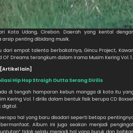
ri Kota Udang, Cirebon. Daerah yang kental denga
a arsip penting dibidang musik.
u dari empat talenta berbakatnya, Gincu Project, Kawa
d Ol’ Dreams terangkum dalam Irama Musim Kering Vol. 1.
[Artikel lain]
lasi Hip Hop Straigh Outta Serang Dirilis
rada di tengah hamparan kebun mangga di kota itu yan
 Kering Vol. 1 dirilis dalam bentuk fisik berupa CD Boxse
digital.
berapa hal yang baru disadari seperti betapa pentingny
bermanfaat. Album ini juga seakan menjadi penginga
ntutan” tidak selalu menjadi hal yang buruk dan bahka