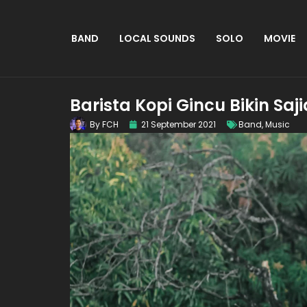
BAND
LOCAL SOUNDS
SOLO
MOVIE
Barista Kopi Gincu Bikin Saj
By
FCH
21 September 2021
Band
,
Music