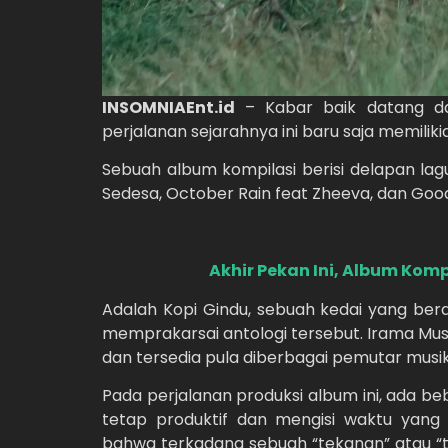
INSOMNIAEnt.id
– Kabar baik datang da
perjalanan sejarahnya ini baru saja memiliki
Sebuah album kompilasi berisi delapan lag
Sedesa, October Rain feat Zheeva, dan Goo
Akhir Pekan Ini, Album Kompi
Adalah Kopi Gindu, sebuah kedai yang be
memprakarsai antologi tersebut. Irama Musim
dan tersedia pula diberbagai pemutar musik 
Pada perjalanan produksi album ini, ada be
tetap produktif dan mengisi waktu yang 
bahwa terkadang sebuah “tekanan” atau “tu