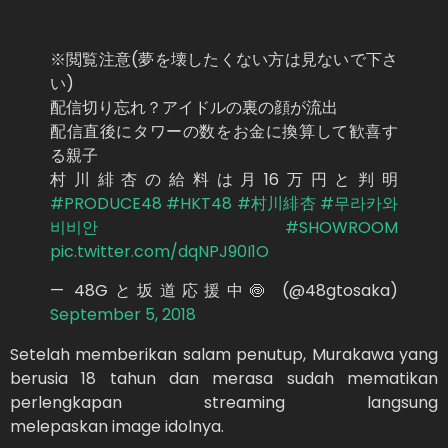
※閲覧注意(夢を壊したくない方は見ないで下さ
い)
配信切り忘れ？アイドルの裏の顔が流出
配信直後にタワーの数をお金に換算して歓喜す
る親子
村川緋杏の給料は月16万円と判明
#PRODUCE48
#HKT48
#村川緋杏
#무라카와
비비안
#SHOWROOM
pic.twitter.com/dqNPJ90I1O
— 48Gと坂道応援中🍥 (@48gtosaka)
September 5, 2018
Setelah memberikan salam penutup, Murakawa yang
berusia 18 tahun dan merasa sudah mematikan
perlengkapan streaming langsung
melepaskan image idolnya.