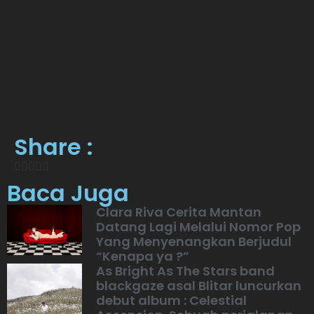
Share :
Baca Juga
Clara Riva Cerita Mantan
Datang Lagi Melalui Nomor Pop
Yang Menyenangkan Berjudul
“Kenapa ya ?”
As Bright As The Stars band
blackgaze asal Blitar luncurkan
debut album : Celestial