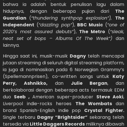
bahwa ia adalah bentuk penulisan lagu dalam
hidupnya, dengan beberapa pujian dari
The
Guardian
(
“thundering synthpop explosion”),
The
Independent
(
“dazzling pop”
),
BBC Music
(
“one of
2020’s most assured debuts”
),
The Metro
(
“sleak,
neat set of bops – Albums Of The Week”)
dan
lainnya.
Hingga saat ini, musik-musik
Dagny
telah mencapai
jutaan streaming di seluruh digital streaming platform,
ia juga di nominasikan pada 6 Norwegian Grammy’s
(Spellemannprisen), co-written songs untuk
Katy
Perry, Ashnikko,
dan
Julie Bergan
, dan
berkolaborasi dengan beberapa acts termasuk EDM
duo
Seeb ,
American super-producer
Steve Aoki
,
Liverpool indie-rocks heroes
The Wombats
dan
brand Spanish-English indie pop
Crystal Fighter.
Single terbaru
Dagny “Brightsider”
sekarang telah
tersedia via
Little Daggers Records
miliknya dibawah