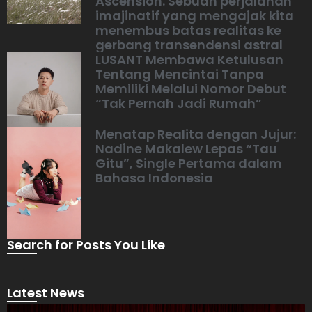
Ascension. Sebuah perjalanan
imajinatif yang mengajak kita
menembus batas realitas ke
gerbang transendensi astral
LUSANT Membawa Ketulusan
Tentang Mencintai Tanpa
Memiliki Melalui Nomor Debut
“Tak Pernah Jadi Rumah”
Menatap Realita dengan Jujur:
Nadine Makalew Lepas “Tau
Gitu”, Single Pertama dalam
Bahasa Indonesia
Search for Posts You Like
Latest News