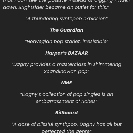
that I can see the positive instead of digging myself
down. Brightsider became an outlet for this.”
“A thundering synthpop explosion”
The Guardian
“Norwegian pop starlet…irresistible”
Harper’s BAZAAR
“Dagny provides a masterclass in shimmering
Scandinavian pop”
NME
“Dagny’s collection of pop singles is an
embarrassment of riches”
Billboard
“A dose of blissful synthpop…Dagny has all but
perfected the genre”