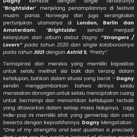
Dagny
kembali dengan single terbarunya
“
Brightsider
” menjelang penampilannya di festival
musim panas Norwegia dan juga serangkaian
pertunjukan utamanya di
London, Berlin dan
Amsterdam.
“
Brightside
r sendiri menjadi
kelanjutan dari album debut Dagny
“Strangers /
Lovers”
pada tahun 2020 dan single kolaborasinya
pada tahun
2021
dengan
Astrid S
, “Pretty”.
Terinspirasi dari mereka yang memiliki kapasitas
untuk selalu melihat sisi baik dan terang dalam
kehidupan, bahkan dalam situasi yang berat –
Dagny
sendiri menggambarkan bahwa dirinya selalu
merasakan dorongan untuk selalu menciptakan ruang
untuk bermimpi dan menantikan kehidupan terbaik
yang ditawarkan dalam setiap masa hidupnya. Lagu
indie-pop ini memiliki sifat yang gemerlap dan ceria
beserta dengan kepositifannya.
Dagny
Mengatakan :
“
One of my strengths and best qualities is precisely