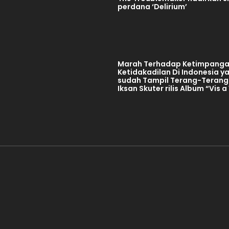
perdana ‘Delirium’
Marah Terhadap Ketimpanga
Ketidakadilan Di Indonesia y
sudah Tampil Terang-Terang
Iksan Skuter rilis Album “Vis a