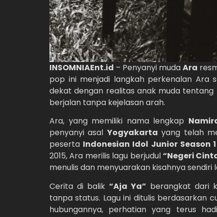
INSOMNIAEnt.id
– Penyanyi muda
Ara
resmi
pop ini menjadi langkah perkenalan Ara 
dekat dengan realitas anak muda tentan
berjalan tanpa kejelasan arah.
Ara, yang memiliki nama lengkap
Namir
penyanyi asal
Yogyakarta
yang telah men
peserta
Indonesian Idol Junior Season 1
2015, Ara merilis lagu berjudul
“Negeri Cint
menulis dan menyuarakan kisahnya sendiri le
Cerita di balik
“Aja Ya”
berangkat dari 
tanpa status. Lagu ini ditulis berdasark
hubungannya, perhatian yang terus hadi