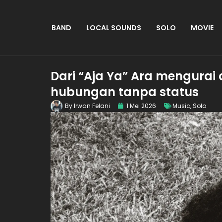
BAND
LOCAL SOUNDS
SOLO
MOVIE
Dari “Aja Ya” Ara mengura
hubungan tanpa status
By
Irwan Felani
1 Mei 2026
Music
,
Solo