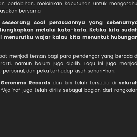
an berlebihan, melainkan kebutuhan untuk mengetahu
rasakan bersama.
 seseorang soal perasaannya yang sebenarny
 diungkapkan melalui kata-kata. Ketika kita suda
al menurutku wajar kalau kita menuntut hubunga
dapat menjadi teman bagi para pendengar yang berada d
arti, namun belum juga dipilih. Lagu ini juga menjad
 personal, dan peka terhadap kisah sehari-hari.
n
Geronimo Records
dan kini telah tersedia di
seluru
 “Aja Ya” juga telah dirilis sebagai bagian dari rangkaia