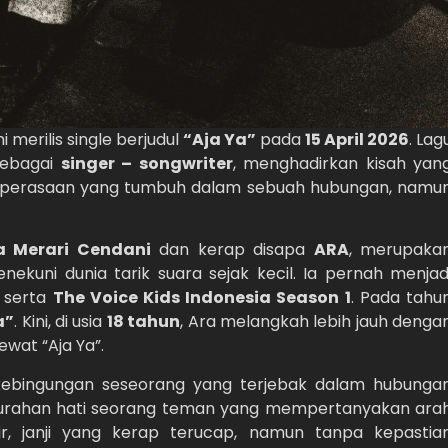
 merilis single berjudul
“Aja Ya”
pada
15 April 2026
. Lag
sebagai
singer – songwriter
, menghadirkan kisah yan
g perasaan yang tumbuh dalam sebuah hubungan, namu
a Merari Cendani
dan kerap disapa
ARA
, merupaka
ekuni dunia tarik suara sejak kecil. Ia pernah menjad
serta
The Voice Kids Indonesia Season 1
. Pada tahu
a”
. Kini, di usia
18 tahun
, Ara melangkah lebih jauh denga
wat “Aja Ya”.
kebingungan seseorang yang terjebak dalam hubunga
an curahan hati seorang teman yang mempertanyakan ara
r, janji yang kerap terucap, namun tanpa kepastia