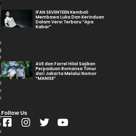
IFAN SEVENTEEN Kembali
Membawa Luka Dan Kerinduan
Dalam Versi Terbaru “Apa
Kabar”
u
g
n
AVE dan Farrel Hilal Sajikan
Perpaduan Romansa Timur
dari Jakarta Melalui Nomor
n
“MANISE”
i
n
n
Follow Us
n
h
n