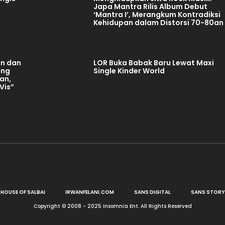
Japa Mantra Rilis Album Debut
‘Mantra I’, Merangkum Kontradiksi
Kehidupan dalam Distorsi 70-80an
n dan
LOR Buka Babak Baru Lewat Maxi
ang
Single Kinder World
an,
 Vis”
HOUSE OF SALBAI
IRWANFELANI.COM
SANS DIGITAL
SANS STORY
Copyright © 2008 - 2025 Insomnia Ent. All Rights Reserved