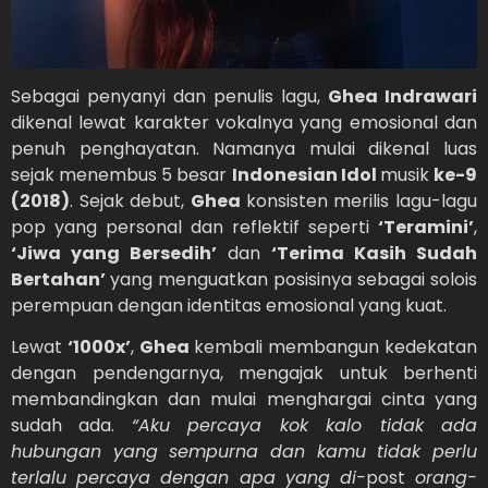
Sebagai penyanyi dan penulis lagu,
Ghea Indrawari
dikenal lewat karakter vokalnya yang emosional dan
penuh penghayatan. Namanya mulai dikenal luas
sejak menembus 5 besar
Indonesian Idol
musik
ke-9
(2018)
. Sejak debut,
Ghea
konsisten merilis lagu-lagu
pop yang personal dan reflektif seperti
‘Teramini’
,
‘Jiwa yang Bersedih’
dan
‘Terima Kasih Sudah
Bertahan’
yang menguatkan posisinya sebagai solois
perempuan dengan identitas emosional yang kuat.
Lewat
‘1000x’
,
Ghea
kembali membangun kedekatan
dengan pendengarnya, mengajak untuk berhenti
membandingkan dan mulai menghargai cinta yang
sudah ada.
“Aku percaya kok kalo tidak ada
hubungan yang sempurna dan kamu tidak perlu
terlalu percaya dengan apa yang di-
post
orang-