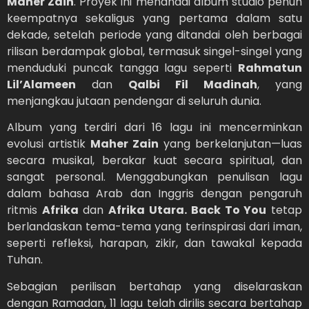
Maher Zain
. Proyek ini menandai album studio penuh
keempatnya sekaligus yang pertama dalam satu
dekade, setelah periode yang ditandai oleh berbagai
rilisan berdampak global, termasuk singel-singel yang
menduduki puncak tangga lagu seperti
Rahmatun
Lil’Alameen
dan
Qalbi Fil Madinah
, yang
menjangkau jutaan pendengar di seluruh dunia.
Album yang terdiri dari 16 lagu ini mencerminkan
evolusi artistik
Maher Zain
yang berkelanjutan—luas
secara musikal, berakar kuat secara spiritual, dan
sangat personal. Menggabungkan penulisan lagu
dalam bahasa Arab dan Inggris dengan pengaruh
ritmis
Afrika
dan
Afrika Utara.
Back To You
tetap
berlandaskan tema-tema yang terinspirasi dari iman,
seperti refleksi, harapan, zikir, dan tawakal kepada
Tuhan.
Sebagian perilisan bertahap yang diselaraskan
dengan Ramadan, 11 lagu telah dirilis secara bertahap