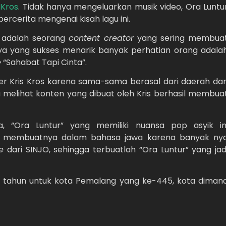
NKros
. Tidak hanya mengeluarkan musik video, Ora Luntu
ercerita mengenai kisah lagu ini.
s adalah seorang
content creator
yang sering membua
nya yang sukses menarik banyak perhatian orang adala
e
“Sahabat Tapi Cinta”.
er Kris Kros karena sama-sama berasal dari daerah da
 melihat konten yang dibuat oleh Kris berhasil membua
, “Ora Luntur” yang memiliki nuansa pop asyik in
O membuatnya dalam bahasa jawa karena banyak ny
e
dari SINJO, sehingga terbuatlah “Ora Luntur” yang jad
ang tahun untuk kota Pemalang yang ke-445, kota diman