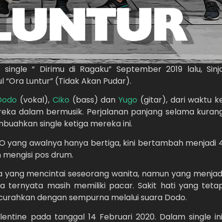
ingle “ Dirimu di Ragaku” September 2019 lalu, Sinj
 “Ora Luntur” (Tidak Akan Pudar).
Dodo
(vokal),
Ciko
(bass) dan
Yugo
(gitar), dari waktu k
eka dalam bermusik. Perjalanan panjang selama kuran
mbuahkan single ketiga mereka ini.
INJO yang awalnya hanya bertiga, kini bertambah menjadi 
 mengisi pos drum.
ia yang mencintai seseorang wanita, namun yang menjad
a ternyata masih memiliki pacar. Sakit hati yang teta
rcurahkan dengan sempurna melalui suara Dodo.
alentine pada tanggal 14 Februari 2020. Dalam single ini