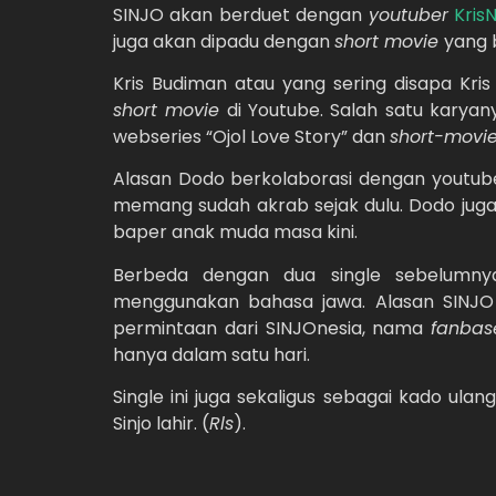
SINJO akan berduet dengan
youtuber
Kris
juga akan dipadu dengan
short movie
yang b
Kris Budiman atau yang sering disapa Kri
short movie
di Youtube. Salah satu karya
webseries “Ojol Love Story” dan
short-movi
Alasan Dodo berkolaborasi dengan youtub
memang sudah akrab sejak dulu. Dodo juga
baper anak muda masa kini.
Berbeda dengan dua single sebelumnya
menggunakan bahasa jawa. Alasan SINJ
permintaan dari SINJOnesia, nama
fanbas
hanya dalam satu hari.
Single ini juga sekaligus sebagai kado ul
Sinjo lahir. (
Rls
).