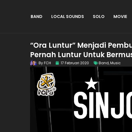
BAND
LOCAL SOUNDS
SOLO
MOVIE
“Ora Luntur” Menjadi Pemb
Pernah Luntur Untuk Bermu
By
FCH
17 Februari 2020
Band
,
Music