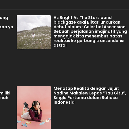
tang
As Bright As The Stars band
blackgaze asal Blitar luncurkan
apa ya
debut album : Celestial Ascension.
Sebuah perjalanan imajinatif yang
mengajak kita menembus batas
realitas ke gerbang transendensi
astral
Menatap Realita dengan Jujur:
iliki
Nadine Makalew Lepas “Tau Gitu”,
rnah
Single Pertama dalam Bahasa
Indonesia