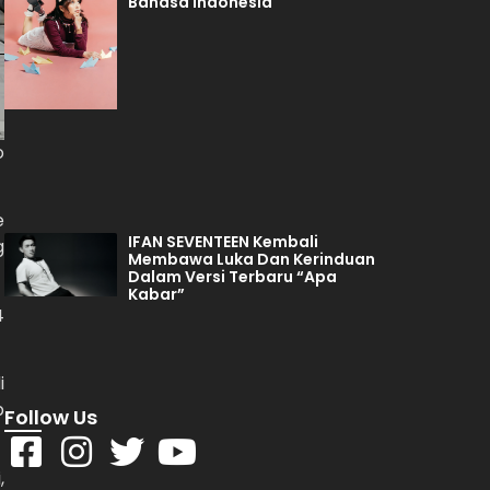
Bahasa Indonesia
o
e
IFAN SEVENTEEN Kembali
g
Membawa Luka Dan Kerinduan
Dalam Versi Terbaru “Apa
Kabar”
4
i
p
Follow Us
,