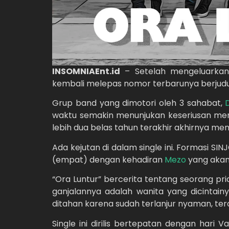
INSOMNIAEnt.id
– Setelah mengeluarkan s
kembali melepas nomor terbarunya berjudul
Grup band yang dimotori oleh 3 sahabat,
waktu semakin menunjukan keseriusan mer
lebih dua belas tahun terakhir akhirnya me
Ada kejutan di dalam single ini. Formasi S
(empat) dengan kehadiran
Mezo
yang akan
“Ora Luntur” bercerita tentang seorang pr
ganjalannya adalah wanita yang dicintainy
ditahan karena sudah terlanjur nyaman, te
Single ini dirilis bertepatan dengan hari V