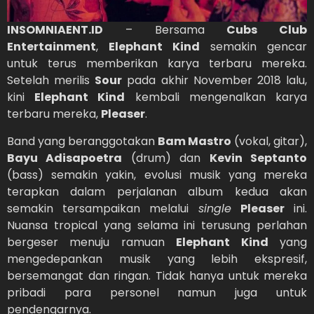
INSOMNIAENT.ID
– Bersama
Cubs Club
Entertainment
,
Elephant Kind
semakin gencar
untuk terus memberikan karya terbaru mereka.
Setelah merilis
Sour
pada akhir November 2018 lalu,
kini
Elephant Kind
kembali mengenalkan karya
terbaru mereka,
Pleaser
.
Band yang beranggotakan
Bam Mastro
(vokal, gitar),
Bayu Adisapoetra
(drum) dan
Kevin Septanto
(bass) semakin yakin, evolusi musik yang mereka
terapkan dalam perjalanan album kedua akan
semakin tersampaikan melalui
single
Pleaser
ini.
Nuansa tropical yang selama ini terusung perlahan
bergeser menuju ramuan
Elephant Kind
yang
mengedepankan musik yang lebih ekspresif,
bersemangat dan ringan. Tidak hanya untuk mereka
pribadi para personel namun juga untuk
pendengarnya.