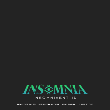
HOUSE OF SALBAI
IRWANFELANI.COM
SANS DIGITAL
SANS STORY