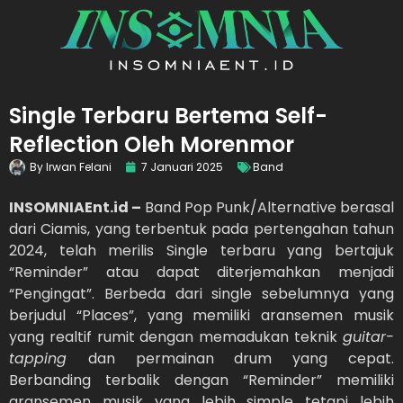
Single Terbaru Bertema Self-
Reflection Oleh Morenmor
By
Irwan Felani
7 Januari 2025
Band
INSOMNIAEnt.id –
Band Pop Punk/Alternative berasal
dari Ciamis, yang terbentuk pada pertengahan tahun
2024, telah merilis Single terbaru yang bertajuk
“Reminder” atau dapat diterjemahkan menjadi
“Pengingat”. Berbeda dari single sebelumnya yang
berjudul “Places”, yang memiliki aransemen musik
yang realtif rumit dengan memadukan teknik
guitar-
tapping
dan permainan drum yang cepat.
Berbanding terbalik dengan “Reminder” memiliki
aransemen musik yang lebih simple tetapi lebih