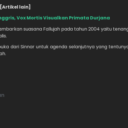
[Artikel lain]
ggris, Vox Mortis Visualkan Primata Durjana
ambarkan suasana Fallujah pada tahun 2004 yaitu tenan
is.
uka dari Sinnar untuk agenda selanjutnya yang tentuny
ah.
an