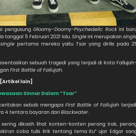
asi pengusung
Gloomy-Doomy-Psychedelic Rock
ini bar
a tanggal 5 Februari 2021 lalu.
Single
ini merupakan
singl
h
single
pertama mereka yaitu Tsar yang dirilis pada 2
resentasikan sebuah tragedi yang terjadi di Kota Fallujah
engan
First Battle of Fallujah.
[Artikel lain]
wasaan Sinnar Dalam “Tsar”
nceritakan sebab mengapa
First Battle of Fallujah
terjadi
a 4 tentara bayaran dari
Blackwater
.
i sering dikasih lihat konten–konten perang Irak, peran
iran coba tulis lirik tentang tema itu” ujar Edgar san