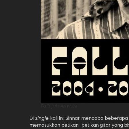
Fallujah Artwork
Di
single
kali ini, Sinnar mencoba beberapa
memasukkan petikan–petikan gitar yang bi