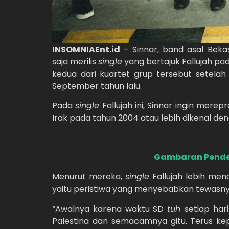
INSOMNIAEnt.id
– Sinnar, band asal Bek
saja merilis
single
yang bertajuk Fallujah pad
kedua dari kuartet grup tersebut setela
September tahun lalu.
Pada
single
Fallujah ini, Sinnar ingin merep
Irak pada tahun 2004 atau lebih dikenal d
Gambaran Pende
Menurut mereka,
single
Fallujah lebih me
yaitu peristiwa yang menyebabkan tewasny
“Awalnya karena waktu SD
tuh
setiap har
Palestina dan semacamnya gitu. Terus kepik