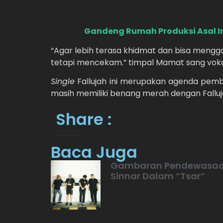
Gandeng Rumah Produksi Asal In
“Agar lebih terasa khidmat dan bisa mengg
tetapi mencekam.” timpal Mamat sang vokal
Single
Fallujah ini merupakan agenda pemb
masih memiliki benang merah dengan Falluj
Share :
Baca Juga
Gambaran Pendewasa
Sinnar Dalam “Tsar”