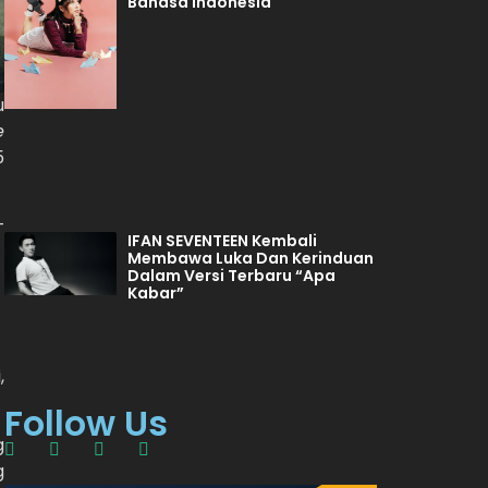
Bahasa Indonesia
u
e
5
–
IFAN SEVENTEEN Kembali
Membawa Luka Dan Kerinduan
Dalam Versi Terbaru “Apa
Kabar”
,
Follow Us
g
g