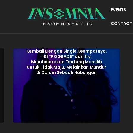
EVENTS
CONTACT
Kembali Dengan Single Keempatnya,
“RETROGRADE” dari fry.
Membicarakan Tentang Memilih
Untuk Tidak Maju, Melainkan Mundur
di Dalam Sebuah Hubungan