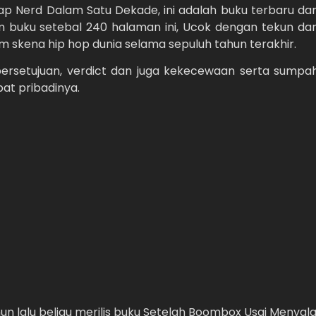
ap Nerd Dalam Satu Dekade, ini adalah buku terbaru dar
am buku setebal 240 halaman ini, Ucok dengan tekun da
m skena hip hop dunia selama sepuluh tahun terakhir.
 persetujuan, verdict dan juga kekecewaan serta sumpa
at pribadinya.
un lalu beliau merilis buku Setelah Boombox Usai Menyala