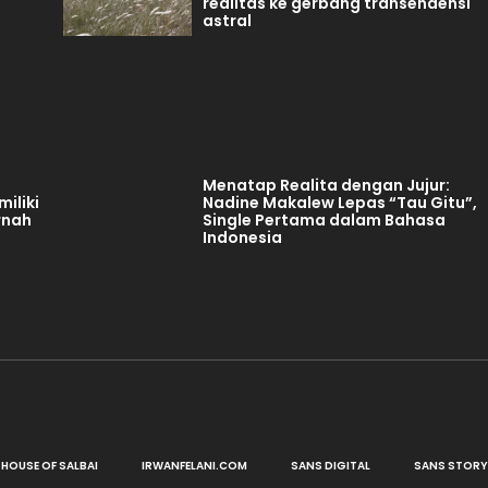
realitas ke gerbang transendensi
astral
Menatap Realita dengan Jujur:
iliki
Nadine Makalew Lepas “Tau Gitu”,
rnah
Single Pertama dalam Bahasa
Indonesia
HOUSE OF SALBAI
IRWANFELANI.COM
SANS DIGITAL
SANS STORY