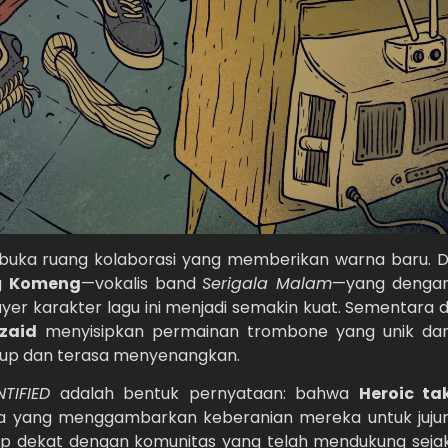
embuka ruang kolaborasi yang memberikan warna baru. D
g
Komeng
—vokalis band
Serigala Malam
—yang denga
r karakter lagu ini menjadi semakin kuat. Sementara d
zaid
menyisipkan permainan trombone yang unik da
idup dan terasa menyenangkan.
NTIFIED
adalah bentuk pernyataan: bahwa
Heroic ta
rya yang menggambarkan keberanian mereka untuk jujur
tap dekat dengan komunitas yang telah mendukung seja