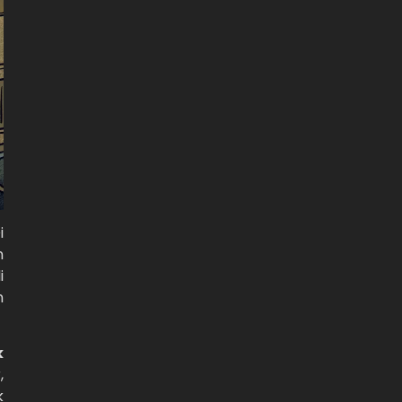
i
n
i
n
k
,
k