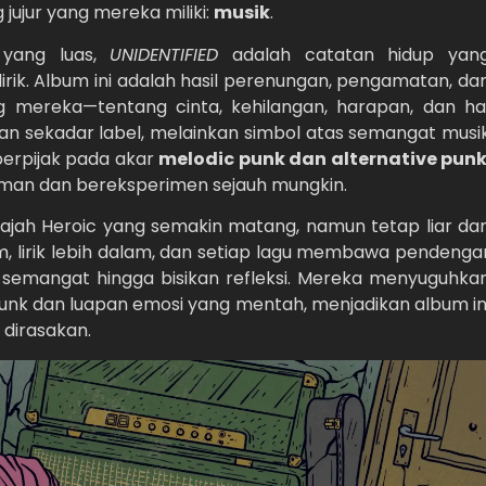
jujur yang mereka miliki:
musik
.
 yang luas,
UNIDENTIFIED
adalah catatan hidup yan
lirik. Album ini adalah hasil perenungan, pengamatan, da
ng mereka—tentang cinta, kehilangan, harapan, dan ha
kan sekadar label, melainkan simbol atas semangat musi
berpijak pada akar
melodic punk dan alternative pun
aman dan bereksperimen sejauh mungkin.
wajah Heroic yang semakin matang, namun tetap liar da
m, lirik lebih dalam, dan setiap lagu membawa pendenga
semangat hingga bisikan refleksi. Mereka menyuguhka
nk dan luapan emosi yang mentah, menjadikan album in
 dirasakan.