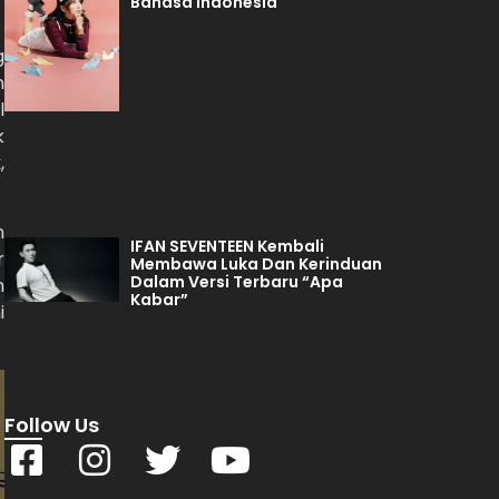
Bahasa Indonesia
g
n
l
k
k
,
n
IFAN SEVENTEEN Kembali
r
Membawa Luka Dan Kerinduan
Dalam Versi Terbaru “Apa
n
Kabar”
i
Follow Us