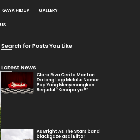
GAYA HIDUP
GALLERY
 US
Search for Posts You Like
Latest News
Clara Riva Cerita Mantan
Datang Lagi Melalui Nomor
Pop Yang Menyenangkan
Berjudul “Kenapa ya ?”
As Bright As The Stars band
blackgaze asal Blitar