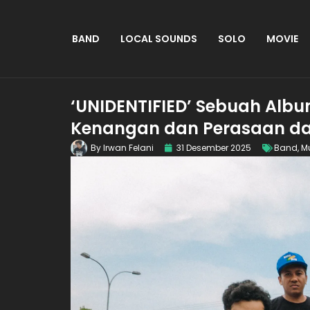
BAND
LOCAL SOUNDS
SOLO
MOVIE
‘UNIDENTIFIED’ Sebuah Albu
Kenangan dan Perasaan dar
By
Irwan Felani
31 Desember 2025
Band
,
M