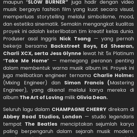
maupun “
SLOW BURNER”
juga hadir dengan video
musik bergaya fashion film yang kuat secara visual,
memperluas storytelling melalui simbolisme, mood,
dan estetika sinematik. Semakin mengangkat kualitas
proyek ini adalah keterlibatan tim kreatif kelas dunia.
Produser asal Inggris
Nick Tsang
— yang pernah
bekerja bersama
Backstreet Boys, Ed Sheeran,
Charli XCX, serta Jess Glynne
lewat hit 5x Platinum
“
Take Me Home
” — memegang peranan penting
dalam membentuk warna musik album ini. Proyek ini
juga melibatkan engineer ternama
Charlie Holme
s
(Mixing Engineer) dan
Simon Francis (
Mastering
Engineer), yang dikenal melalui karya mereka di
album
The Art of Loving
milik
Olivia Dean.
Seluruh lagu dalam
CHAMPAGNE CHERRY
direkam di
Abbey Road Studios, London
— studio legendaris
tempat
The Beatles
menciptakan sejumlah karya
paling berpengaruh dalam sejarah musik modern.