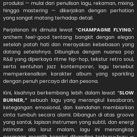
produksi — mulai dari penulisan lagu, rekaman, mixing,
hingga mastering — dikerjakan dengan perhatian
yang sangat matang terhadap detail.
Perjalanan ini dimulai lewat “
CHAMPAGNE FLYING
,”
anthem feel-good tentang bangkit dengan elegan
setelah patah hati dan merayakan kebebasan yang
datang setelahnya. Dibungkus dengan nuansa pop
R&B yang diperkaya ritme hip-hop, tekstur retro soul,
serta sentuhan jazz kontemporer, lagu tersebut
memperkenalkan karakter album yang sparkling
dengan penuh percaya diri dan pesona.
Kini, kisahnya berkembang lebih dalam lewat “
SLOW
BURNER,”
sebuah lagu yang merangkul kesabaran,
ketegangan emosional, dan keindahan membiarkan
cinta tumbuh secara alami. Dibangun di atas groove
yang santai, lapisan instrumen yang subtil, dan energi
intimate ala larut malam, lagu ini menangkap
perasaan memilih koneksi dibanding terburu-buru —