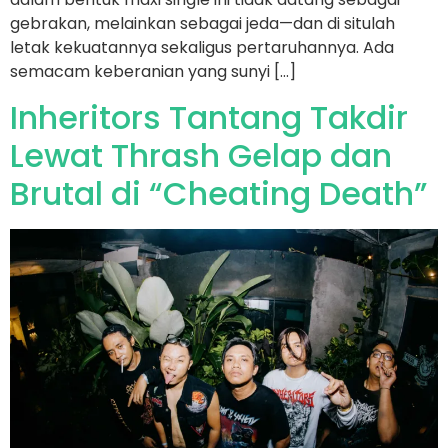
gebrakan, melainkan sebagai jeda—dan di situlah
letak kekuatannya sekaligus pertaruhannya. Ada
semacam keberanian yang sunyi […]
Inheritors Tantang Takdir
Lewat Thrash Gelap dan
Brutal di “Cheating Death”