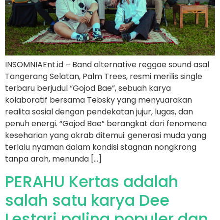
INSOMNIAEnt.id – Band alternative reggae sound asal
Tangerang Selatan, Palm Trees, resmi merilis single
terbaru berjudul “Gojod Bae”, sebuah karya
kolaboratif bersama Tebsky yang menyuarakan
realita sosial dengan pendekatan jujur, lugas, dan
penuh energi. “Gojod Bae” berangkat dari fenomena
keseharian yang akrab ditemui: generasi muda yang
terlalu nyaman dalam kondisi stagnan nongkrong
tanpa arah, menunda […]
PERAHU Kertas adalah
salah satu karya Dee
Lestari paling populer dan