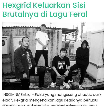
Hexgrid Keluarkan Sisi
Brutalnya di Lagu Feral
INSOMNIAEnt.id – Faksi yang mengusung chaotic dark
eldar, Hexgrid mengenalkan lagu keduanya berjudul
“Feral”. Lagu ini diproyeksi menjadi suksesor “Lycan”