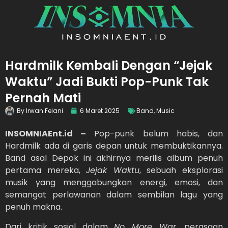
Hardmilk Kembali Dengan “Jejak
Waktu” Jadi Bukti Pop-Punk Tak
Pernah Mati
By
Irwan Felani
6 Maret 2025
Band
,
Music
INSOMNIAEnt.id –
Pop-punk belum habis, dan
Hardmilk ada di garis depan untuk membuktikannya.
Band asal Depok ini akhirnya merilis album penuh
pertama mereka,
Jejak Waktu
, sebuah eksplorasi
musik yang menggabungkan energi, emosi, dan
semangat perlawanan dalam sembilan lagu yang
penuh makna.
Dari kritik sosial dalam
No More War
, perasaan