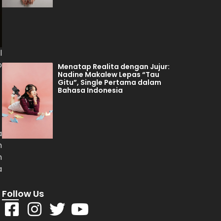
l
o
Menatap Realita dengan Jujur:
Nadine Makalew Lepas “Tau
Gitu”, Single Pertama dalam
Bahasa Indonesia
a
n
n
a
Follow Us