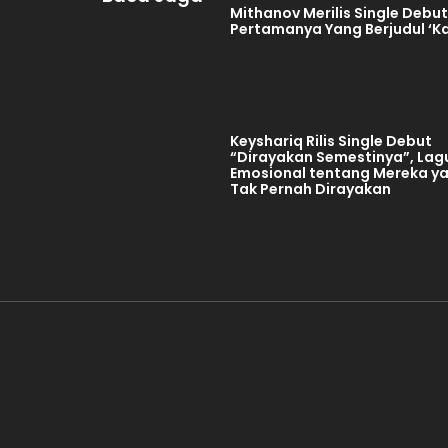
Mithanov Merilis Single Debu
Pertamanya Yang Berjudul ‘K
Keyshariq Rilis Single Debut
“Dirayakan Semestinya”, Lag
Emosional tentang Mereka y
Tak Pernah Dirayakan