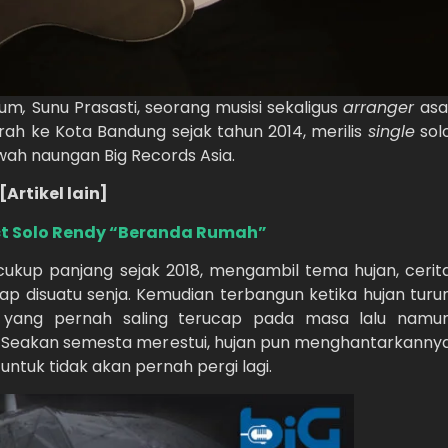
kum
,
Sunu Prasasti, seorang musisi sekaligus
arranger
asa
ah ke Kota Bandung sejak tahun 2014, merilis
single
sol
wah naungan Big Records Asia.
[Artikel lain]
ect Solo Rendy “Beranda Rumah”
up panjang sejak 2018, mengambil tema hujan, cerit
elap disuatu senja. Kemudian terbangun ketika hujan turu
ji yang pernah saling terucap pada masa lalu namu
! Seakan semesta merestui, hujan pun menghantarkanny
i untuk tidak akan pernah pergi lagi.