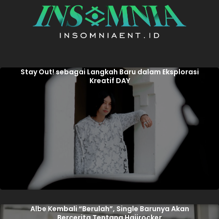
Stay Out! sebagai Langkah Baru dalam Eksplorasi
Kreatif DAY
Albe Kembali “Berulah”, Single Barunya Akan
Bercerita Tentang Hajirocker