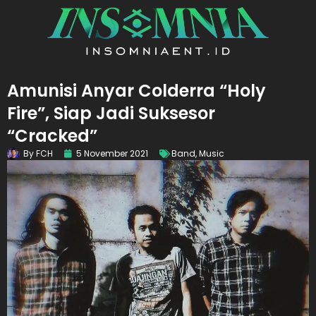
Amunisi Anyar Colderra “Holy
Fire”, Siap Jadi Suksesor
“Cracked”
By
FCH
5 November 2021
Band
,
Music