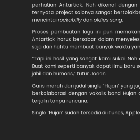
perhatian Antartick. Noh dikenal denga
ternyata project solonya sangat bertolakbe
mencintai
rockabilly
dan
oldies song.
Proses pembuatan lagu ini pun memakan
Antartick harus bersabar dalam menyelesai
saja dan hal itu membuat banyak waktu yan
“Tapi ini hasil yang sangat kami sukai. No
Buat kami seperti banyak dapat ilmu baru s
jahil dan humoris,” tutur Joean.
Garis merah dari judul single ‘Hujan’ yang
berkolaborasi dengan vokalis band Hujan d
terjalin tanpa rencana.
Single ‘Hujan’ sudah tersedia di iTunes, Appl