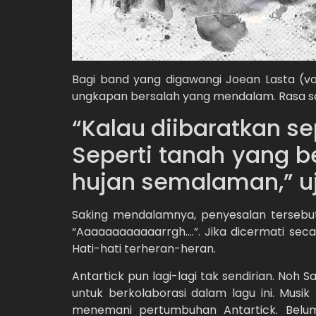
Bagi band yang digawangi Joean Lasta (voka
ungkapan bersalah yang mendalam. Rasa sa
“Kalau diibaratkan se
Seperti tanah yang b
hujan semalaman,” uj
Saking mendalamnya, penyesalan tersebu
“Aaaaaaaaaaaarrgh….”. Jika dicermati seca
Hati-hati terheran-heran.
Antartick pun lagi-lagi tak sendirian. Noh
untuk berkolaborasi dalam lagu ini. Mus
menemani pertumbuhan Antartick. Belum