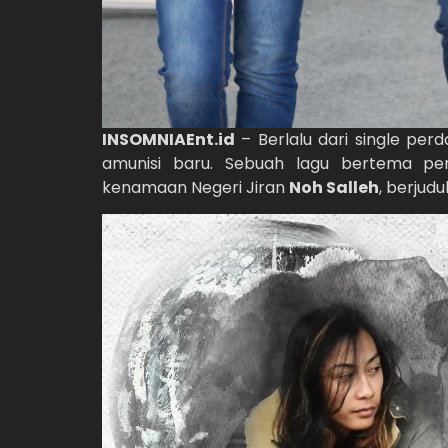
INSOMNIAEnt.id
– Berlalu dari single per
amunisi baru. Sebuah lagu bertema p
kenamaan Negeri Jiran
Noh Salleh
, berjudul