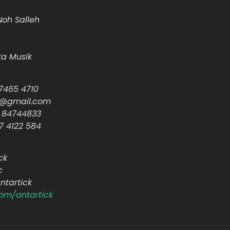
h Salleh
 Musik
5 4710
mail.com
 84744833
7 4122 584
ck
c
artick
om/antartick