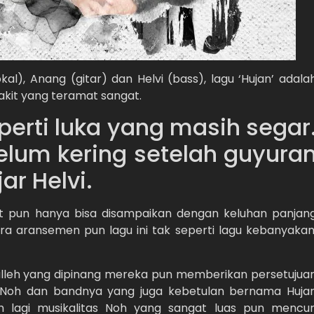
l), Anang (gitar) dan Helvi (bass), lagu ‘Hujan’ adala
kit yang teramat sangat.
perti luka yang masih segar
elum kering setelah guyura
ar Helvi.
t pun hanya bisa disampaikan dengan keluhan panjan
ra aransemen pun lagu ini tak seperti lagu kebanyakan
 Salleh yang dipinang mereka pun memberikan persetujua
ik Noh dan bandnya yang juga kebetulan bernama Huja
 lagi musikalitas Noh yang sangat luas pun mencur