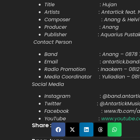
Title : Hujan
Artists : Antartick feat. No
Composer : Anang & Helvi
Producer : Anang
Publisher : Aquarius Pustaka
Contact Person
Band : Anang – 0878 746
Email : antartick.band@g
Radio Promotion : Inaokem – 0812
Media Coordinator : Yuliadian – 081
Social Media
Instagram : @band.antarti
Twitter : @AntartickMusi
Facebook : www.fb.com/ant
YouTube :
www.youtube.c
Share :