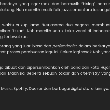
n bandnya yang nge-rock dan bermusik “bising” namu
lakang. Noh memilih musik folk jazz, sementara ia sanga
 waktu cukup lama. ‘Kerjasama dua negara’ membua
kan ‘Hujan’. Noh memilih untuk take vocal di Indonesi
g terlewatkan.
h orang yang luar biasa dan
perfectionist
dalam berkarya
aat proses pembuatan lagu ini. Belum lagi sosok Noh yan
 juga dibuat dan dipersembahkan oleh band dari kota Huja
ari Malaysia. Seperti sebuah takdir dan
chemistry
yan
e Music, Spotify, Deezer dan berbagai digital store lainnya.