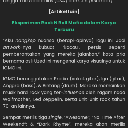
hingga The Galactoids (USA) dan Con (Asutralia).
[Artikel lain]
Eksperimen Rock N Roll Mafia dalam Karya
Terbaru
“Aku
nangkep
nuansa (berapi-apinya) lagu ini. Jadi
artwork
-nya kubuat ‘kacau’, persis seperti
pemberontakan yang mereka jalankan,” kata pria
bernama asli Uzed ini mengenai karya visualnya untuk
IGMO ini.
IGMO beranggotakan Pradio (vokal, gitar), Iga (gitar),
Anggra (bass), & Bintang (drum). Mereka memainkan
musik hard rock yang ter-
influence
oleh ragam nada
Wolfmother, Led Zeppelin, serta unit-unit rock tahun
70-an lainnya.
Sempat merilis tiga
single
, “Awesome”; “No Time After
Weekend”; & “Dark Rhyme”, mereka akan merilis