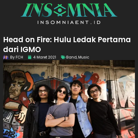
Head on Fire: Hulu Ledak Pertama
dari IGMO
By
FCH
4 Maret 2021
Band
,
Music