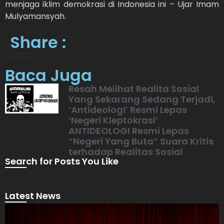
menjaga iklim demokrasi di Indonesia ini – Ujar Imam
Mulyamansyah.
Share :
Baca Juga
Resah Melihat Realita Sosial
Yang Sekarang Sedang Terjadi,
‘Antideologi’ Resmi Lepas
‘Negeri Kleptokrasi’
ANTIDEOLOGI Resmi Lepas
“Negeri Yang Buta” Suara Kritis
terhadap Realitas Sosial
Search for Posts You Like
Latest News