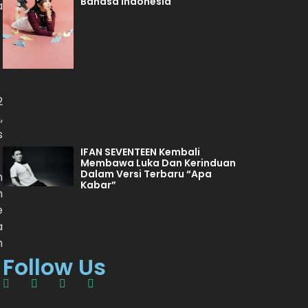
Bahasa Indonesia
a
2
,
s
IFAN SEVENTEEN Kembali
Membawa Luka Dan Kerinduan
Dalam Versi Terbaru “Apa
n
Kabar”
h
e
a
n
Follow Us