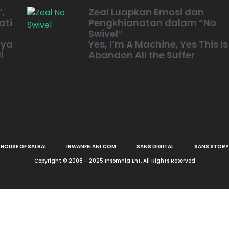
”,
Zeal Luapkan Emosi dan
ati
Pengkhianatan dalam “No
Swivel”
rya
Yes, I’m A Machine, Yes This Is
i
Abandon All the Suffer
HOUSE OF SALBAI
IRWANFELANI.COM
SANS DIGITAL
SANS STORY
Copyright © 2008 - 2025 Insomnia Ent. All Rights Reserved