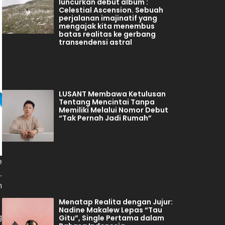
luncurkan debut album :
Celestial Ascension. Sebuah
perjalanan imajinatif yang
mengajak kita menembus
batas realitas ke gerbang
transendensi astral
LUSANT Membawa Ketulusan
Tentang Mencintai Tanpa
Memiliki Melalui Nomor Debut
“Tak Pernah Jadi Rumah”
e
.
n
Menatap Realita dengan Jujur:
Nadine Makalew Lepas “Tau
g
Gitu”, Single Pertama dalam