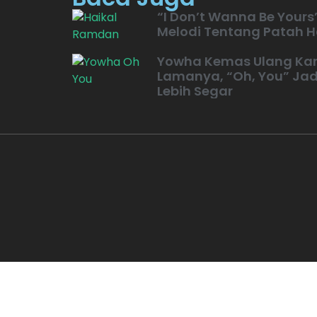
“I Don’t Wanna Be Yours
Melodi Tentang Patah H
Yowha Kemas Ulang Ka
Lamanya, “Oh, You” Jad
Lebih Segar