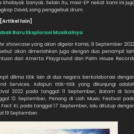
a khalayak banyak. Selain itu, maxi-EP nekat kami ini jug
ungkap David, sang penggebuk drum.
[Artikel lain]
 Babak Baru Eksplorasi Musikalnya
ate showcase
yang akan digelar Kamis, 8 September 202
rsebut akan dimeriahkan juga dengan dua penampil lain
tuan dari Amerta Playground dan Palm House Record
mpil dilima titik lain di dua negara berkolaborasi denga
d Services. Adapun titik-titik yang dikunjungi adala
tival 2022 pada tanggal 11 September, Batam di Sor
gal 12 September, Penang di Uah Music Festival pad
 Fact KL pada tanggal 17 September, lalu ditutup denga
al 19 September.