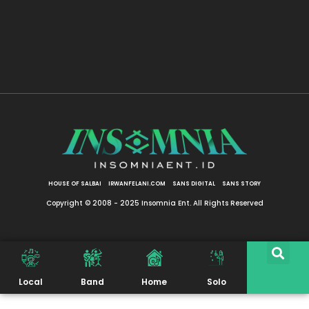
HOUSE OF SALBAI
IRWANFELANI.COM
SANS DIGITAL
SANS STORY
Copyright © 2008 - 2025 Insomnia Ent. All Rights Reserved
Local
Band
Home
Solo