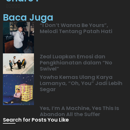
Baca Juga
“I Don’t Wanna Be Yours”,
Melodi Tentang Patah Hati
Zeal Luapkan Emosi dan
Pengkhianatan dalam “No
Swivel”
Yowha Kemas Ulang Karya
Lamanya, “Oh, You” Jadi Lebih
Segar
Yes, I’m A Machine, Yes This Is
Abandon All the Suffer
Search for Posts You Like