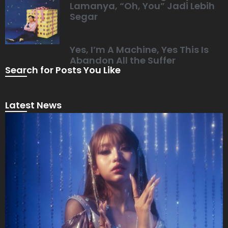
Lamanya, “Oh, You” Jadi Lebih
Segar
Yes, I’m A Machine, Yes This Is
Abandon All the Suffer
Search for Posts You Like
Latest News