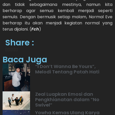
dan tidak sebagaimana mestinya, namun kita
berharap agar semua kembali menjadi seperti
semula. Dengan bermusik setiap malam, Normal Eve
berharap itu akan menjadi kegiatan normal yang
terus dijalani. (
Fch
)
Share :
Baca Juga
“I Don’t Wanna Be Yours”,
Melodi Tentang Patah Hati
Zeal Luapkan Emosi dan
Pengkhianatan dalam “No
Swivel”
Yowha Kemas Ulang Karya